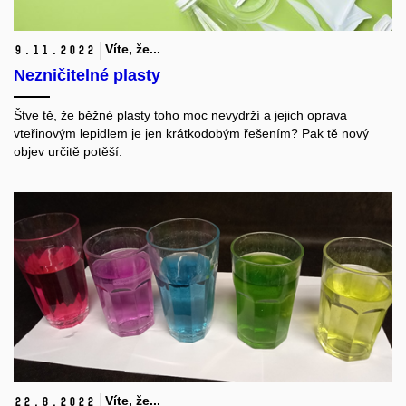
Víte, že...
9.
11.
2022
Nezničitelné plasty
Štve tě, že běžné plasty toho moc nevydrží a jejich oprava
vteřinovým lepidlem je jen krátkodobým řešením? Pak tě nový
objev určitě potěší.
Víte, že...
22.
8.
2022