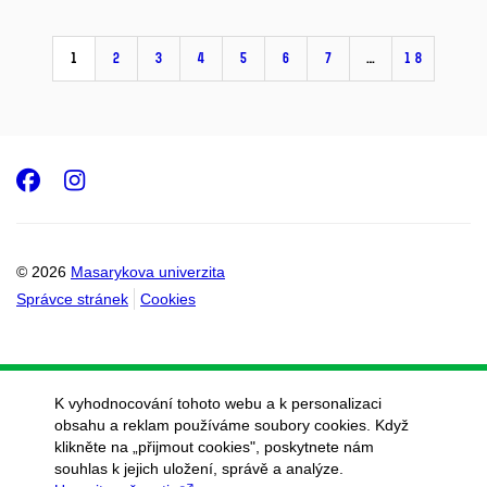
1
2
3
4
5
6
7
…
18
Facebook
Instagram
© 2026
Masarykova univerzita
Správce stránek
Cookies
K vyhodnocování tohoto webu a k personalizaci
obsahu a reklam používáme soubory cookies. Když
klikněte na „přijmout cookies", poskytnete nám
souhlas k jejich uložení, správě a analýze.