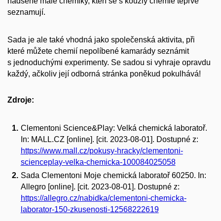
nadšené malé chemiky, kteří se s kouzly chemie teprve
seznamují.
Sada je ale také vhodná jako společenská aktivita, při
které můžete chemií nepolíbené kamarády seznámit
s jednoduchými experimenty. Se sadou si vyhraje opravdu
každý, ačkoliv její odborná stránka poněkud pokulhává!
Zdroje:
Clementoni Science&Play: Velká chemická laboratoř.
In: MALL.CZ [online]. [cit. 2023-08-01]. Dostupné z:
https://www.mall.cz/pokusy-hracky/clementoni-
scienceplay-velka-chemicka-100084025058
Sada Clementoni Moje chemická laboratoř 60250. In:
Allegro [online]. [cit. 2023-08-01]. Dostupné z:
https://allegro.cz/nabidka/clementoni-chemicka-
laborator-150-zkusenosti-12568222619