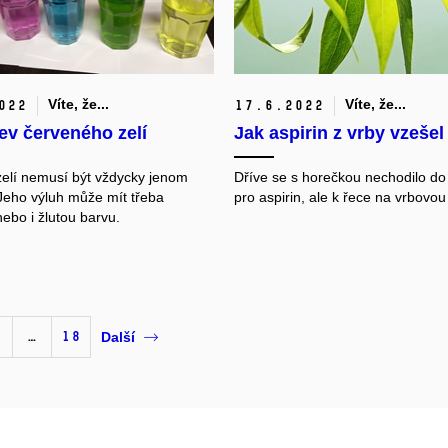
Víte, že...
Víte, že...
022
17.
6.
2022
ev červeného zelí
Jak aspirin z vrby vzešel
elí nemusí být vždycky jenom
Dříve se s horečkou nechodilo do
Jeho výluh může mít třeba
pro aspirin, ale k řece na vrbovou
ebo i žlutou barvu.
…
18
Další