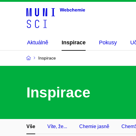
Aktuálně
Inspirace
Pokusy
Uč
Inspirace
Inspirace
Vše
Víte, že...
Chemie jasně
ChemS