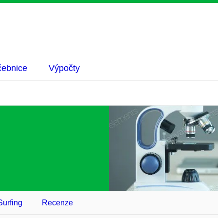
ebnice
Výpočty
urfing
Recenze