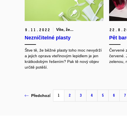
Víte, že...
9.
11.
2022
22.
8.
2
Nezničitelné plasty
Pět bar
Štve tě, že běžné plasty toho moc nevydrží
Červené z
a jejich oprava vteřinovým lepidlem je jen
červené. 
krátkodobým řešením? Pak tě nový objev
zelenou
,
n
určitě potěší.
1
2
3
4
5
6
7
Předchozí