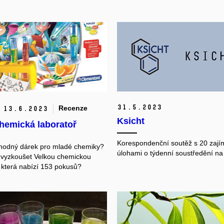
31.
5.
2023
Recenze
13.
6.
2023
Ksicht
hemická laboratoř
Korespondenční soutěž s 20 zaj
hodný dárek pro mladé chemiky?
úlohami o týdenní soustředění n
 vyzkoušet Velkou chemickou
, která nabízí 153 pokusů?