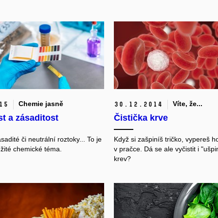
Chemie jasně
Víte, že...
15
30.
12.
2014
t a zásaditost
Čistička krve
sadité či neutrální roztoky... To je
Když si zašpiníš tričko, vypereš h
ežité chemické téma.
v pračce. Dá se ale vyčistit i "ušp
krev?