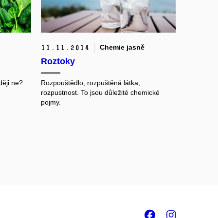
Chemie jasně
11.
11.
2014
Roztoky
ději ne?
Rozpouštědlo, rozpuštěná látka,
rozpustnost. To jsou důležité chemické
pojmy.
Facebook
Insta