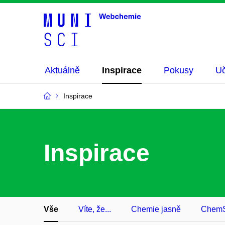
Aktuálně
Inspirace
Pokusy
Uč
Inspirace
Inspirace
Vše
Víte, že...
Chemie jasně
ChemS