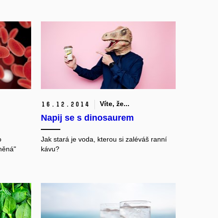
Víte, že...
16.
12.
2014
Napij se s dinosaurem
o
Jak stará je voda, kterou si zaléváš ranní
iněná"
kávu?