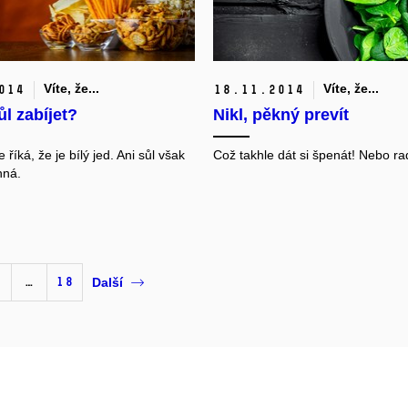
Víte, že...
Víte, že...
014
18.
11.
2014
l zabíjet?
Nikl, pěkný prevít
 říká, že je bílý jed. Ani sůl však
Což takhle dát si špenát! Nebo ra
nná.
1
…
18
Další