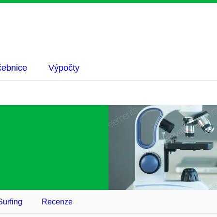
ebnice
Výpočty
urfing
Recenze