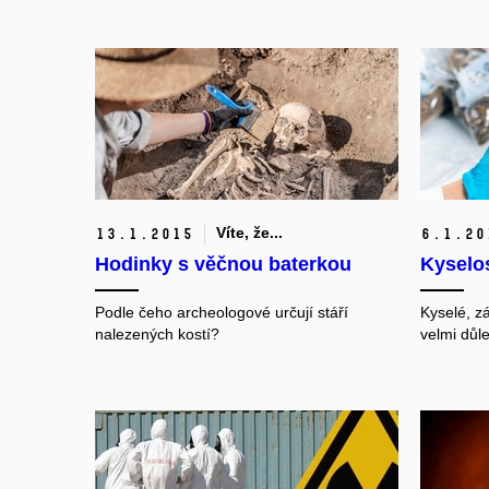
Víte, že...
13.
1.
2015
6.
1.
20
Hodinky s věčnou baterkou
Kyselos
Podle čeho archeologové určují stáří
Kyselé, zá
nalezených kostí?
velmi důl