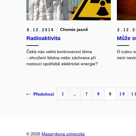
Chemie jasně
9.
12.
2014
2.
12.
2
Radioaktivita
Může sů
Čeká nás velmi kontroverzní téma
O cukru se
- ohrožení lidstva nebo záchrana při
není nevi
rostoucí spotřebě elektrické energie?
1
…
7
8
9
10
1
Předchozí
© 2026
Masarykova univerzita