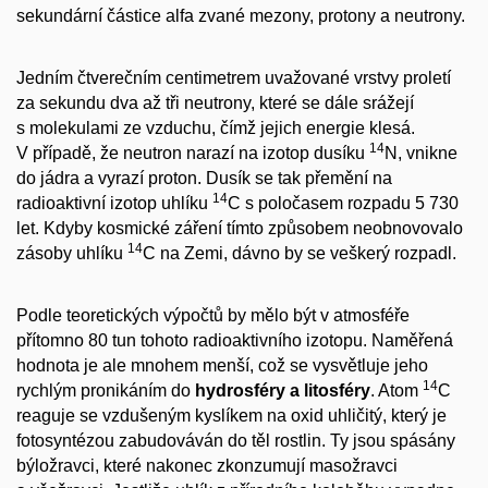
sekundární částice alfa zvané mezony, protony a neutrony.
Jedním čtverečním centimetrem uvažované vrstvy proletí
za sekundu dva až tři neutrony, které se dále srážejí
s molekulami ze vzduchu, čímž jejich energie klesá.
14
V případě, že neutron narazí na izotop dusíku
N, vnikne
do jádra a vyrazí proton. Dusík se tak přemění na
14
radioaktivní izotop uhlíku
C s poločasem rozpadu 5 730
let. Kdyby kosmické záření tímto způsobem neobnovovalo
14
zásoby uhlíku
C na Zemi, dávno by se veškerý rozpadl.
Podle teoretických výpočtů by mělo být v atmosféře
přítomno 80 tun tohoto radioaktivního izotopu. Naměřená
hodnota je ale mnohem menší, což se vysvětluje jeho
14
rychlým pronikáním do
hydrosféry a litosféry
. Atom
C
reaguje se vzdušeným kyslíkem na oxid uhličitý, který je
fotosyntézou zabudováván do těl rostlin. Ty jsou spásány
býložravci, které nakonec zkonzumují masožravci