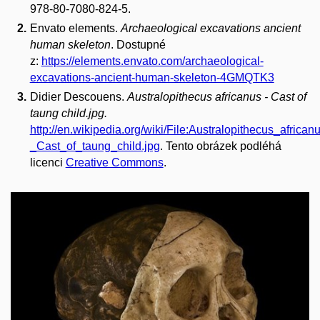
978-80-7080-824-5.
Envato elements.
Archaeological excavations ancient
human skeleton
. Dostupné
z:
https://elements.envato.com/archaeological-
excavations-ancient-human-skeleton-4GMQTK3
Didier Descouens.
Australopithecus africanus - Cast of
taung child.jpg.
http://en.wikipedia.org/wiki/File:Australopithecus_african
_Cast_of_taung_child.jpg
. Tento obrázek podléhá
licenci
Creative Commons
.