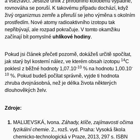
a všežravci. Jestliže uhlík z přírodního koloběhu vypadne,
rovnováha se poruší. K takovému případu dochází, když
živý organizmus zemře a přeruší se jeho výměna s okolním
prostředím. Nové atomy radioaktivního izotopu tak
nepřibývají, ale rozpad pokračuje. V tomto okamžiku
začínají bít pomyslné
uhlíkové hodiny
.
Pokud jsi článek přečetl pozorně, dokážeš určitě spočítat,
14
jak starý byl kosterní nález, ve kterém obsah izotopu
C
-10
-
poklesl z běžné hodnoty 1,07.10
% na hodnotu 1,00.10
10
%. Pokud budeš počítat správně, vyjde ti hodnota
zhruba dvojnásobná, než je délka života některých
dlouhověkých želv.
Zdroje:
MALIJEVSKÁ, Ivona.
Záhady, klíče, zajímavosti očima
fyzikální chemie
. 2., rozš. vyd. Praha: Vysoká škola
chemicko-technologická v Praze, 2013, 297 s. ISBN