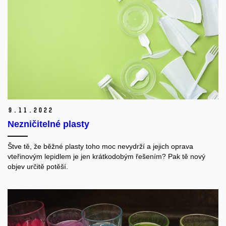
9.
11.
2022
Nezničitelné plasty
Štve tě, že běžné plasty toho moc nevydrží a jejich oprava
vteřinovým lepidlem je jen krátkodobým řešením? Pak tě nový
objev určitě potěší.