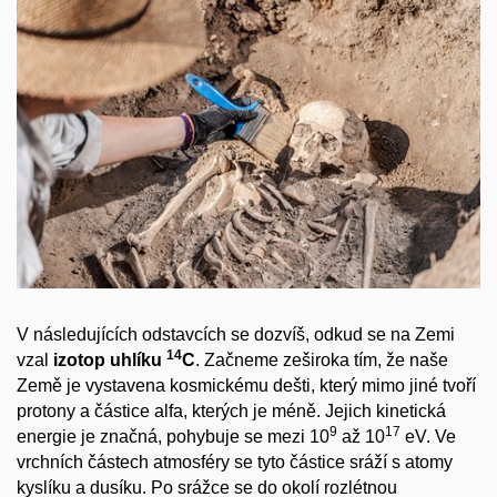
V následujících odstavcích se dozvíš, odkud se na Zemi
14
vzal
izotop uhlíku
C
. Začneme zeširoka tím, že naše
Země je vystavena kosmickému dešti, který mimo jiné tvoří
protony a částice alfa, kterých je méně. Jejich kinetická
9
17
energie je značná, pohybuje se mezi 10
až 10
eV. Ve
vrchních částech atmosféry se tyto částice sráží s atomy
kyslíku a dusíku. Po srážce se do okolí rozlétnou