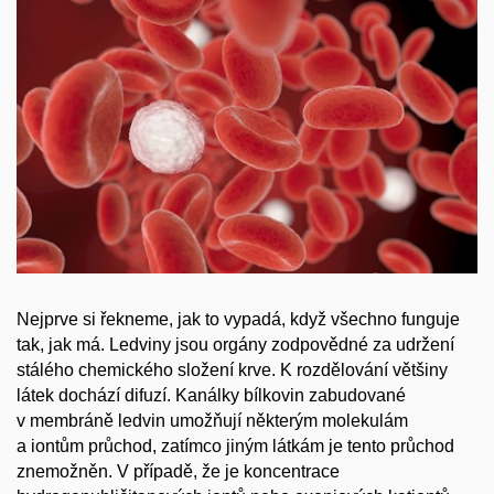
Nejprve si řekneme, jak to vypadá, když všechno funguje
tak, jak má. Ledviny jsou orgány zodpovědné za udržení
stálého chemického složení krve. K rozdělování většiny
látek dochází difuzí. Kanálky bílkovin zabudované
v membráně ledvin umožňují některým molekulám
a iontům průchod, zatímco jiným látkám je tento průchod
znemožněn. V případě, že je koncentrace