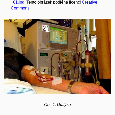
_01.jpg
. Tento obrázek podléhá licenci
Creative
Commons
.
Obr. 1: Dialýza