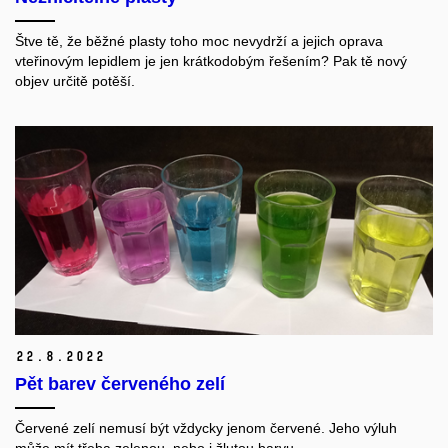
Štve tě, že běžné plasty toho moc nevydrží a jejich oprava
vteřinovým lepidlem je jen krátkodobým řešením? Pak tě nový
objev určitě potěší.
22.
8.
2022
Pět barev červeného zelí
Červené zelí nemusí být vždycky jenom červené. Jeho výluh