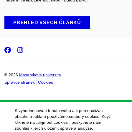
může mít třeba zelenou
,
nebo i žlutou barvu.
PŘEHLED VŠECH ČLÁNKŮ
Facebook
Instagram
© 2026
Masarykova univerzita
Správce stránek
Cookies
K vyhodnocování tohoto webu a k personalizaci
obsahu a reklam používáme soubory cookies. Když
klikněte na „přijmout cookies", poskytnete nám
souhlas k jejich uložení, správě a analýze.