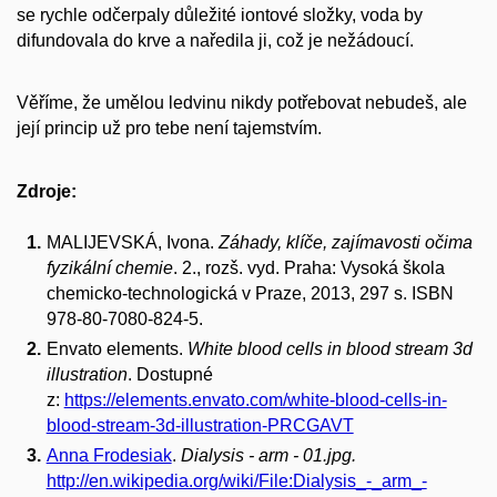
se rychle odčerpaly důležité iontové složky, voda by
difundovala do krve a naředila ji, což je nežádoucí.
Věříme, že umělou ledvinu nikdy potřebovat nebudeš, ale
její princip už pro tebe není tajemstvím.
Zdroje:
MALIJEVSKÁ, Ivona.
Záhady, klíče, zajímavosti očima
fyzikální chemie
. 2., rozš. vyd. Praha: Vysoká škola
chemicko-technologická v Praze, 2013, 297 s. ISBN
978-80-7080-824-5.
Envato elements.
White blood cells in blood stream 3d
illustration
. Dostupné
z:
https://elements.envato.com/white-blood-cells-in-
blood-stream-3d-illustration-PRCGAVT
Anna Frodesiak
.
Dialysis - arm - 01.jpg.
http://en.wikipedia.org/wiki/File:Dialysis_-_arm_-