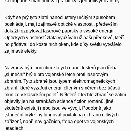
každopádně manipulovat prakticky s jednotlivými atomy.
Když se prý tyto zlaté nanoclustery určitým způsobem
poskládají, mají zajímavé optické vlastnosti, především
dokáží rozptylovat laserové paprsky o vysoké energii.
Optických vlastností zlata využívali už naši předkové, kteří
ho přidávali do kostelních oken, kde díky světlu vytvářelo
zajímavé efekty.
Navrhovaným použitím zlatých nanoclusterů jsou třeba
„sluneční“ brýle pro vojenské letce proti laserovým
zbraním. Tyto zbraně jsou typem elektromagnetických
zbraní, které vyzařují energii cíleným směrem bez účasti
munice v klasickém pojetí. Některé z těchto zbraní se zatím
objevily jen na stránkách science fiction románů, jiné
skutečně existují nebo jsou ve vývoji. Podobně jako
„sluneční brýle“ by fungoval povlak na ochranu citlivých
zařízení, např. navigačních, třeba opět ve vojenských
letadlech.