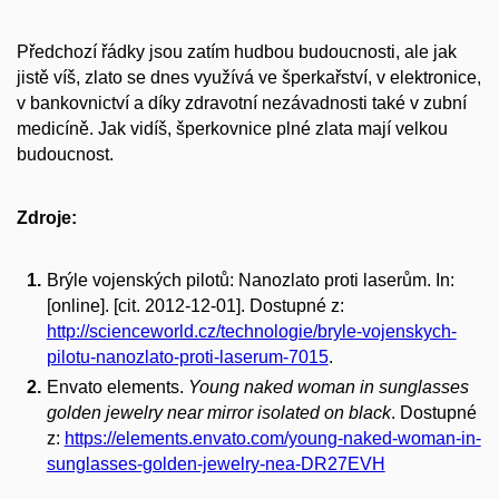
Předchozí řádky jsou zatím hudbou budoucnosti, ale jak
jistě víš, zlato se dnes využívá ve šperkařství, v elektronice,
v bankovnictví a díky zdravotní nezávadnosti také v zubní
medicíně. Jak vidíš, šperkovnice plné zlata mají velkou
budoucnost.
Zdroje:
Brýle vojenských pilotů: Nanozlato proti laserům. In:
[online]. [cit. 2012-12-01]. Dostupné z:
http://scienceworld.cz/technologie/bryle-vojenskych-
pilotu-nanozlato-proti-laserum-7015
.
Envato elements.
Young naked woman in sunglasses
golden jewelry near mirror isolated on black
. Dostupné
z:
https://elements.envato.com/young-naked-woman-in-
sunglasses-golden-jewelry-nea-DR27EVH