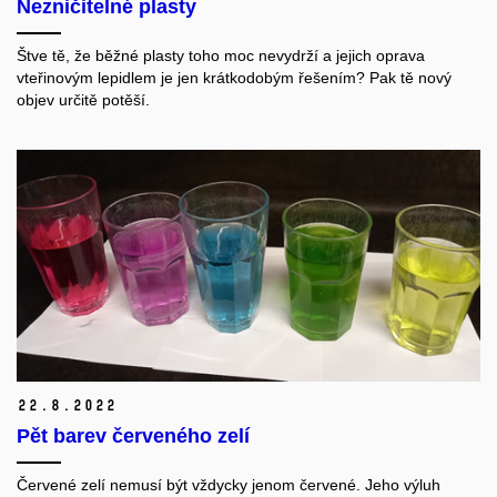
Nezničitelné plasty
Štve tě, že běžné plasty toho moc nevydrží a jejich oprava
vteřinovým lepidlem je jen krátkodobým řešením? Pak tě nový
objev určitě potěší.
22.
8.
2022
Pět barev červeného zelí
Červené zelí nemusí být vždycky jenom červené. Jeho výluh