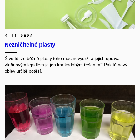
9.
11.
2022
Nezničitelné plasty
Štve tě, že běžné plasty toho moc nevydrží a jejich oprava
vteřinovým lepidlem je jen krátkodobým řešením? Pak tě nový
objev určitě potěší.