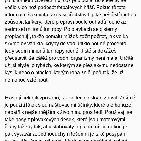
půl kilometru čtverečního, což je plocha, do které by se
vešlo více než padesát fotbalových hřišť. Pokud tě tato
informace šokovala, zkus si představit, jaké neštěstí mohou
způsobit tankery, které přepraví podle odhadů ročně až
sedm set milionů tun ropy. Po plavbách se cisterny
proplachují, takže pomalu můžeš začít počítat, jak velká
skvrna by vznikla, kdyby do vod uniklo pouhé procento,
tedy sedm milionů tun ropy ročně. Jistě si dokážeš
představit, že zátěž pro vodní organizmy není malá. Určitě
už jsi slyšel o rybách, ke kterým se přes skvrnu nedostane
kyslík nebo o ptácích, kterým ropa zničí peří tak, že už
nemohou vzlétnout.
Existují několik způsobů, jak se těchto skvrn zbavit. Známé
je použití látek s odmašťovacími účinky, které ale bohužel
nepatří k nejšetrnějším k životnímu prostředí. Používají se
také pásy z plovákových desek, které jsou motorovými
čluny taženy tak, aby stahovaly ropu na místo, odkud je
pak vysávána. Jednoduchým řešením je také posypání