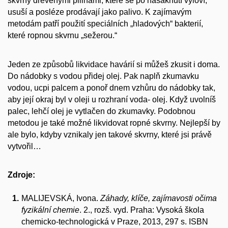
skvrny dřevěnými pilinami, které se po nasáknutí vyloví,
usuší a posléze prodávají jako palivo. K zajímavým
metodám patří použití speciálních „hladových“ bakterií,
které ropnou skvrnu „sežerou.“
Jeden ze způsobů likvidace havárií si můžeš zkusit i doma.
Do nádobky s vodou přidej olej. Pak naplň zkumavku
vodou, ucpi palcem a ponoř dnem vzhůru do nádobky tak,
aby její okraj byl v oleji u rozhraní voda- olej. Když uvolníš
palec, lehčí olej je vytlačen do zkumavky. Podobnou
metodou je také možné likvidovat ropné skvrny. Nejlepší by
ale bylo, kdyby vznikaly jen takové skvrny, které jsi právě
vytvořil…
Zdroje:
MALIJEVSKÁ, Ivona.
Záhady, klíče, zajímavosti očima
fyzikální chemie
. 2., rozš. vyd. Praha: Vysoká škola
chemicko-technologická v Praze, 2013, 297 s. ISBN