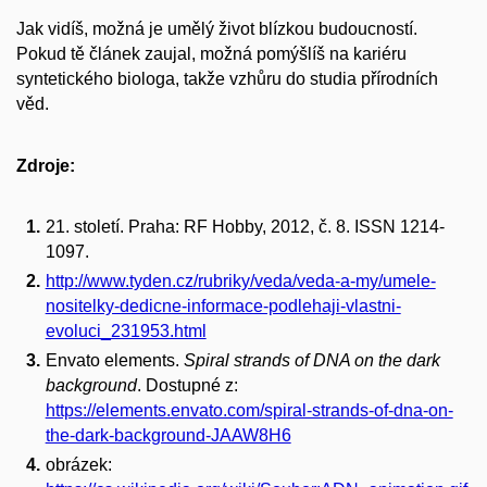
Jak vidíš, možná je umělý život blízkou budoucností.
Pokud tě článek zaujal, možná pomýšlíš na kariéru
syntetického biologa, takže vzhůru do studia přírodních
věd.
Zdroje:
21. století. Praha: RF Hobby, 2012, č. 8. ISSN 1214-
1097.
http://www.tyden.cz/rubriky/veda/veda-a-my/umele-
nositelky-dedicne-informace-podlehaji-vlastni-
evoluci_231953.html
Envato elements.
Spiral strands of DNA on the dark
background
. Dostupné z:
https://elements.envato.com/spiral-strands-of-dna-on-
the-dark-background-JAAW8H6
obrázek: