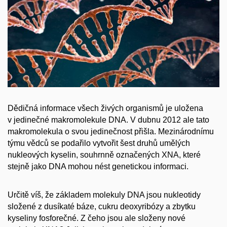
Dědičná informace všech živých organismů je uložena
v jedinečné makromolekule DNA. V dubnu 2012 ale tato
makromolekula o svou jedinečnost přišla. Mezinárodnímu
týmu vědců se podařilo vytvořit šest druhů umělých
nukleových kyselin, souhrnně označených XNA, které
stejně jako DNA mohou nést genetickou informaci.
Určitě víš, že základem molekuly DNA jsou nukleotidy
složené z dusíkaté báze, cukru deoxyribózy a zbytku
kyseliny fosforečné. Z čeho jsou ale složeny nové