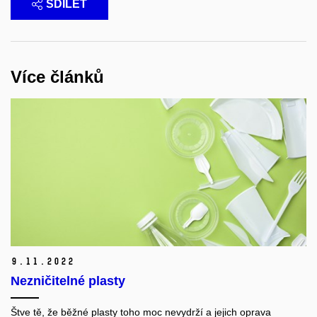
SDÍLET
Více článků
9.
11.
2022
Nezničitelné plasty
Štve tě, že běžné plasty toho moc nevydrží a jejich oprava