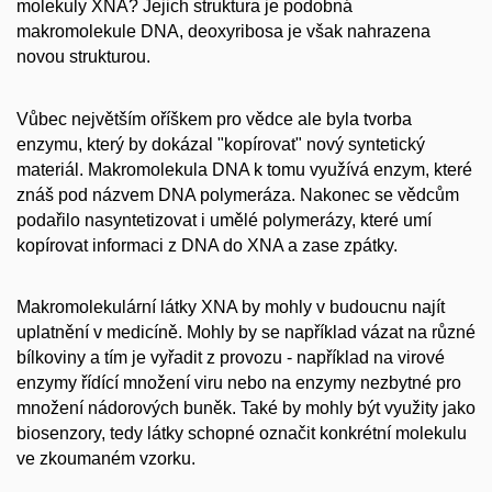
molekuly XNA? Jejich struktura je podobná
makromolekule DNA, deoxyribosa je však nahrazena
novou strukturou.
Vůbec největším oříškem pro vědce ale byla tvorba
enzymu, který by dokázal "kopírovat" nový syntetický
materiál. Makromolekula DNA k tomu využívá enzym, které
znáš pod názvem DNA polymeráza. Nakonec se vědcům
podařilo nasyntetizovat i umělé polymerázy, které umí
kopírovat informaci z DNA do XNA a zase zpátky.
Makromolekulární látky XNA by mohly v budoucnu najít
uplatnění v medicíně. Mohly by se například vázat na různé
bílkoviny a tím je vyřadit z provozu - například na virové
enzymy řídící množení viru nebo na enzymy nezbytné pro
množení nádorových buněk. Také by mohly být využity jako
biosenzory, tedy látky schopné označit konkrétní molekulu
ve zkoumaném vzorku.