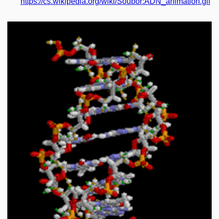
https://cs.wikipedia.org/wiki/Soubor:ADN_animation.gif