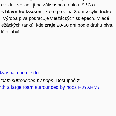
u vodu, zchladit ji na zákvasnou teplotu 9 °C a
ces
hlavního kvašení
, které probíhá 8 dní v cylindricko-
C. Výroba piva pokračuje v ležáckých sklepech. Mladé
o ležáckých tanků, kde
zraje
20-60 dní podle druhu piva.
ů a lahví.
_a_kvasna_chemie.doc
e foam surrounded by hops
. Dostupné z:
-with-a-large-foam-surrounded-by-hops-HJYXHM7