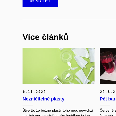
SDÍLET
Více článků
9.
11.
2022
22.
8.
2
Nezničitelné plasty
Pět bar
Štve tě, že běžné plasty toho moc nevydrží
Červené z
a jejich oprava vteřinovým lepidlem je jen
červené. 