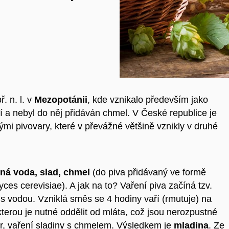
. n. l. v
Mezopotánii
, kde vznikalo především jako
í a nebyl do něj přidáván chmel. V České republice je
mi pivovary, které v převážné většině vznikly v druhé
tná voda, slad, chmel
(do piva přidávaný ve formě
es cerevisiae). A jak na to? Vaření piva začíná tzv.
 s vodou. Vzniklá směs se 4 hodiny vaří (rmutuje) na
kterou je nutné oddělit od mláta, což jsou nerozpustné
r, vaření sladiny s chmelem. Výsledkem je
mladina
. Ze