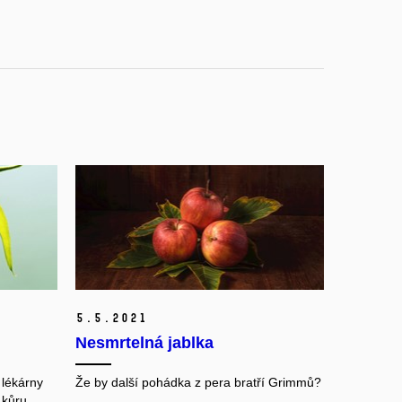
5.
5.
2021
Nesmrtelná jablka
 lékárny
Že by další pohádka z pera bratří Grimmů?
 kůru.