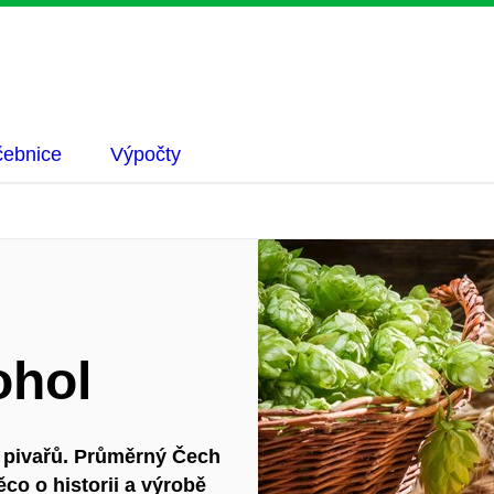
ebnice
Výpočty
ohol
m pivařů. Průměrný Čech
ěco o historii a výrobě