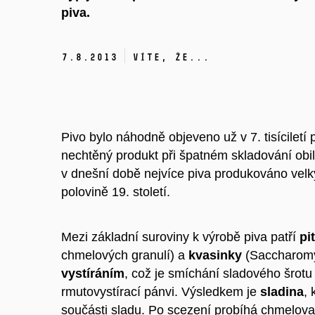
piva.
7.
8.
2013
Víte, že...
Pivo bylo náhodně objeveno už v 7. tisíciletí př
nechtěný produkt při špatném skladování obil
v dnešní době nejvíce piva produkováno velký
polovině 19. století.
Mezi základní suroviny k výrobě piva patří
pi
chmelových granulí) a
kvasinky
(Saccharomyc
vystíráním
, což je smíchání sladového šrotu
rmutovystírací pánvi. Výsledkem je
sladina
, 
součásti sladu. Po scezení probíhá chmelova