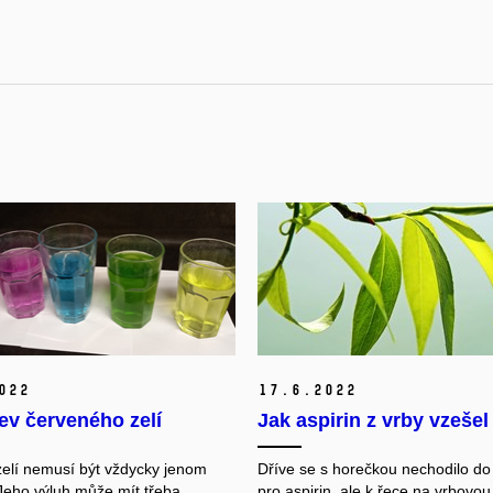
022
17.
6.
2022
ev červeného zelí
Jak aspirin z vrby vzešel
elí nemusí být vždycky jenom
Dříve se s horečkou nechodilo do
Jeho výluh může mít třeba
pro aspirin, ale k řece na vrbovou