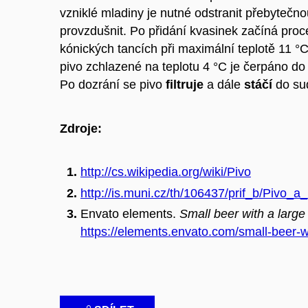
vzniklé mladiny je nutné odstranit přebytečno
provzdušnit. Po přidání kvasinek začíná pro
kónických tancích při maximální teplotě 11 °
pivo zchlazené na teplotu 4 °C je čerpáno d
Po dozrání se pivo
filtruje
a dále
stáčí
do sud
Zdroje:
http://cs.wikipedia.org/wiki/Pivo
http://is.muni.cz/th/106437/prif_b/Pivo
Envato elements.
Small beer with a larg
https://elements.envato.com/small-beer