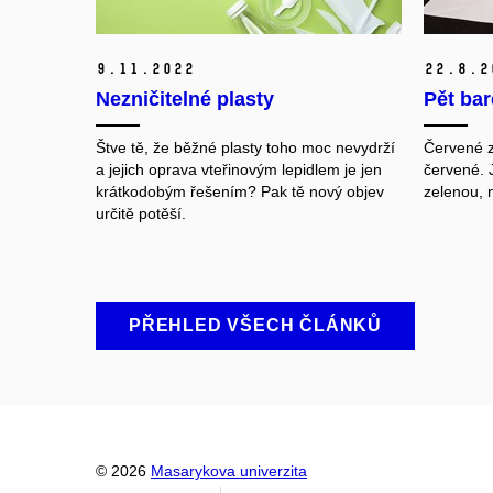
9.
11.
2022
22.
8.
2
Nezničitelné plasty
Pět bar
Štve tě, že běžné plasty toho moc nevydrží
Červené z
a jejich oprava vteřinovým lepidlem je jen
červené. 
krátkodobým řešením? Pak tě nový objev
zelenou
,
n
určitě potěší.
PŘEHLED VŠECH ČLÁNKŮ
© 2026
Masarykova univerzita