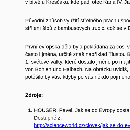
v bitvě u Kresčaku, kde padl otec Karla IV, 
Původní způsob využití střelného prachu spočí
střílení šípů z bambusových trubic, což se 
První evropská děla byla pokládána za cosi 
často i jména, určitě znáš například Tlustou 
1. světové války, které dostalo jméno po maj
von Bohlen und Halbach. Na obrázku uvidíš,
potěšilo by vás, kdyby po vás někdo pojmeno
Zdroje:
HOUSER, Pavel. Jak se do Evropy dostal st
Dostupné z:
http://scienceworld.cz/clovek/jak-se-do-e