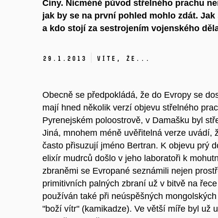
Číny. Nicméně původ střelného prachu nen
jak by se na první pohled mohlo zdát. Jak
a kdo stojí za sestrojením vojenského děl
29.
1.
2013
Víte, že...
Obecně se předpokládá, že do Evropy se dost
mají hned několik verzí objevu střelného prac
Pyrenejském poloostrově, v Damašku byl stře
Jiná, mnohem méně uvěřitelná verze uvádí, že 
často přisuzují jméno Bertran. K objevu prý 
elixír mudrců došlo v jeho laboratoři k mohutn
zbraněmi se Evropané seznámili nejen prostře
primitivních palných zbraní už v bitvě na řec
používán také při neúspěšných mongolských p
"boží vítr" (kamikadze). Ve větší míře byl už 