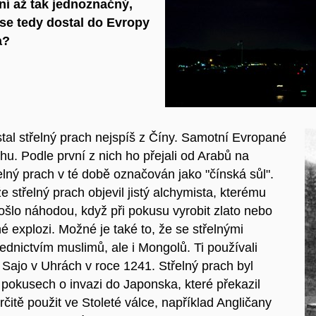
í až tak jednoznačný,
 se tedy dostal do Evropy
a?
al střelný prach nejspíš z Číny. Samotní Evropané
hu. Podle první z nich ho přejali od Arabů na
lný prach v té době označován jako "čínská sůl".
střelný prach objevil jistý alchymista, kterému
došlo náhodou, když při pokusu vyrobit zlato nebo
é explozi. Možné je také to, že se střelnými
dnictvím muslimů, ale i Mongolů. Ti používali
e Sajo v Uhrách v roce 1241. Střelný prach byl
okusech o invazi do Japonska, které překazil
určitě použit ve Stoleté válce, například Angličany