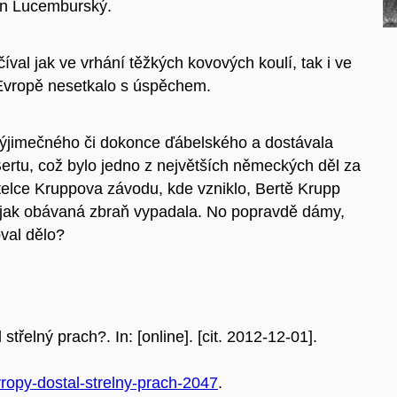
Jan Lucemburský.
val jak ve vrhání těžkých kovových koulí, tak i ve
v Evropě nesetkalo s úspěchem.
výjimečného či dokonce ďábelského a dostávala
Bertu, což bylo jedno z největších německých děl za
itelce Kruppova závodu, kde vzniklo, Bertě Krupp
 jak obávaná zbraň vypadala. No popravdě dámy,
val dělo?
řelný prach?. In: [online]. [cit. 2012-12-01].
vropy-dostal-strelny-prach-2047
.