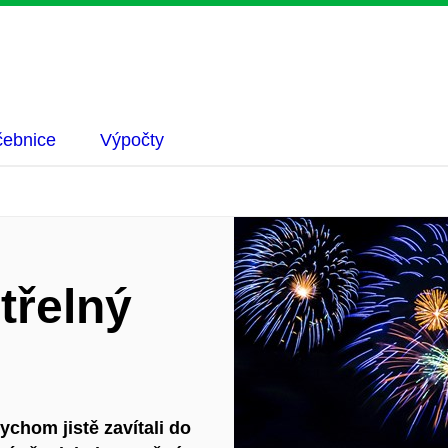
ebnice
Výpočty
třelný
chom jistě zavítali do