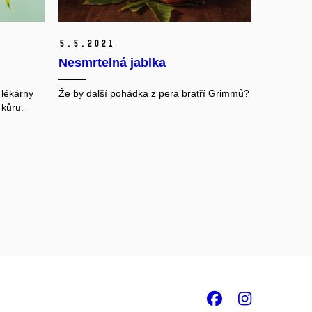
5.
5.
2021
Nesmrtelná jablka
 lékárny
Že by další pohádka z pera bratří Grimmů?
 kůru.
Facebook
Insta