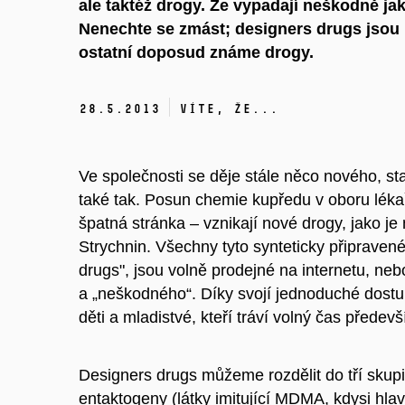
ale taktéž drogy. Že vypadají neškodně j
Nenechte se zmást; designers drugs jsou
ostatní doposud známe drogy.
28.
5.
2013
Víte, že...
Ve společnosti se děje stále něco nového, sta
také tak. Posun chemie kupředu v oboru lékařst
špatná stránka – vznikají nové drogy, jako
Strychnin. Všechny tyto synteticky připraven
drugs", jsou volně prodejné na internetu, ne
a „neškodného“. Díky svojí jednoduché dostu
děti a mladistvé, kteří tráví volný čas předev
Designers drugs můžeme rozdělit do tří skupin 
entaktogeny (látky imitující MDMA, kdysi hlav