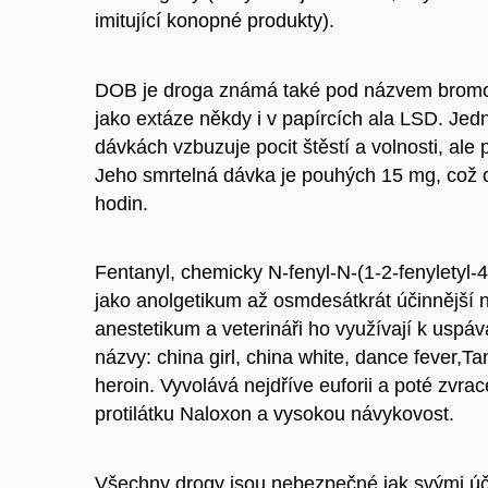
imitující konopné produkty).
DOB je droga známá také pod názvem bromoS
jako extáze někdy i v papírcích ala LSD. Jedn
dávkách vzbuzuje pocit štěstí a volnosti, ale
Jeho smrtelná dávka je pouhých 15 mg, což o
hodin.
Fentanyl, chemicky N-fenyl-N-(1-2-fenyletyl-4-
jako anolgetikum až osmdesátkrát účinnější ne
anestetikum a veterináři ho využívají k uspá
názvy: china girl, china white, dance fever,T
heroin. Vyvolává nejdříve euforii a poté zvr
protilátku Naloxon a vysokou návykovost.
Všechny drogy jsou nebezpečné jak svými účin