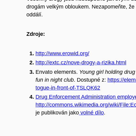
drogám velkým obloukem. Nezapomeňte, že dro
oddálí.
Zdroje:
http://www.erowid.org/
http://extc.cz/nove-drogy-a-rizika.html
Envato elements.
Young girl holding drug 
fun in night club
. Dostupné z:
https://ele
togue-in-front-of-TSLQK62
Drug Enforcement Administration employ
http://commons.wikimedia.org/wiki/File
je publikován jako
volné dílo
.