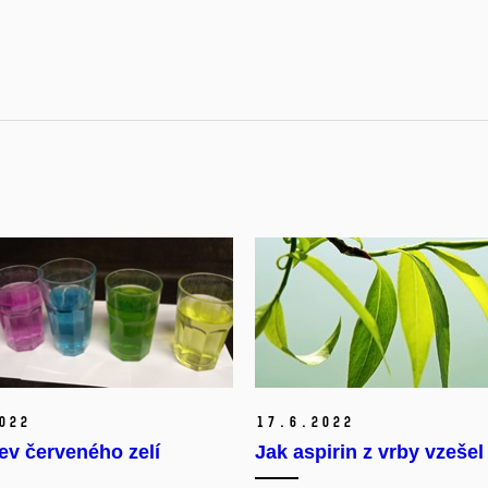
022
17.
6.
2022
ev červeného zelí
Jak aspirin z vrby vzešel