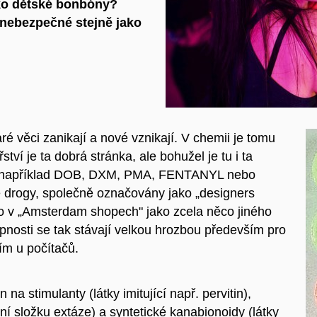
ako dětské bonbóny?
 nebezpečné stejně jako
ré věci zanikají a nové vznikají. V chemii je tomu
ví je ta dobrá stránka, ale bohužel je tu i ta
 je například DOB, DXM, PMA, FENTANYL nebo
é drogy, společně označovány jako „designers
bo v „Amsterdam shopech" jako zcela něco jiného
pnosti se tak stávají velkou hrozbou především pro
ším u počítačů.
na stimulanty (látky imitující např. pervitin),
ní složku extáze) a syntetické kanabionoidy (látky