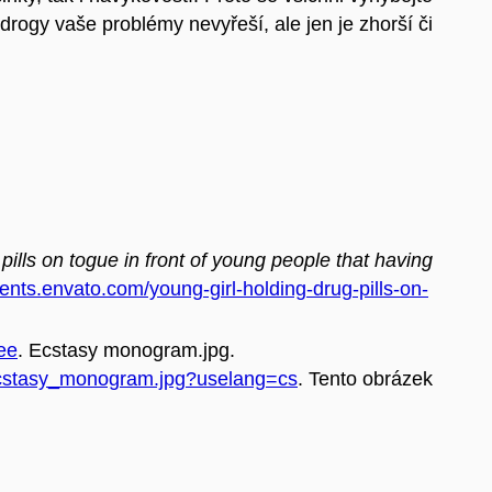
gy vaše problémy nevyřeší, ale jen je zhorší či
pills on togue in front of young people that having
ments.envato.com/young-girl-holding-drug-pills-on-
ee
. Ecstasy monogram.jpg.
:Ecstasy_monogram.jpg?uselang=cs
. Tento obrázek