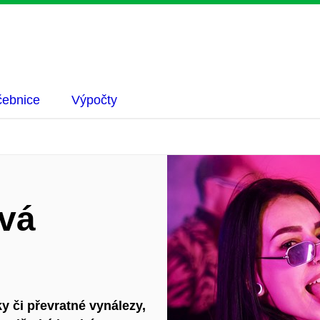
ebnice
Výpočty
vá
ky či převratné vynálezy,