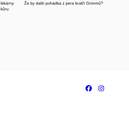
 lékárny
Že by další pohádka z pera bratří Grimmů?
 kůru.
Facebook
Insta