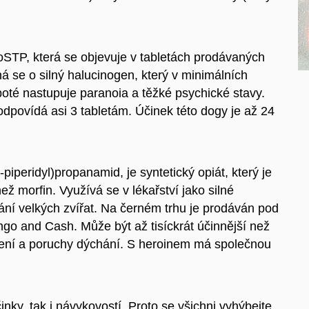
TP, která se objevuje v tabletách prodávaných
á se o silný halucinogen, který v minimálních
 poté nastupuje paranoia a těžké psychické stavy.
dpovídá asi 3 tabletám. Účinek této dogy je až 24
piperidyl)propanamid, je syntetický opiát, který je
ž morfin. Využívá se v lékařství jako silné
vání velkých zvířat. Na černém trhu je prodáván pod
ango and Cash. Může být až tisíckrát účinnější než
acení a poruchy dýchání. S heroinem má společnou
ky, tak i návykovostí. Proto se všichni vyhýbejte