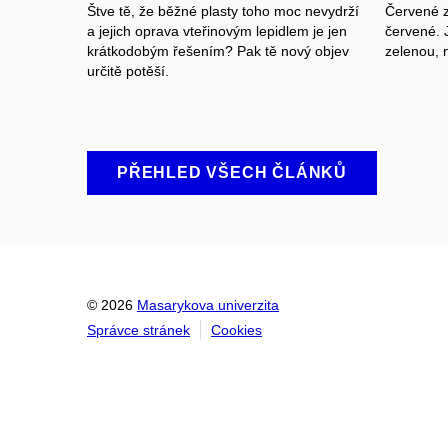
Štve tě, že běžné plasty toho moc nevydrží
Červené z
a jejich oprava vteřinovým lepidlem je jen
červené. 
krátkodobým řešením? Pak tě nový objev
zelenou
,
n
určitě potěší.
PŘEHLED VŠECH ČLÁNKŮ
© 2026
Masarykova univerzita
Správce stránek
Cookies