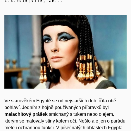
1.
3.
2016
Víte, že...
Ve starověkém Egyptě se od nejstarších dob líčila obě
pohlaví. Jedním z hojně používaných přípravků byl
malachitový prášek
smíchaný s tukem nebo olejem,
kterým se malovaly stíny kolem očí. Nešlo ale jen o parádu,
mělo i ochrannou funkci. V písečnatých oblastech Egypta