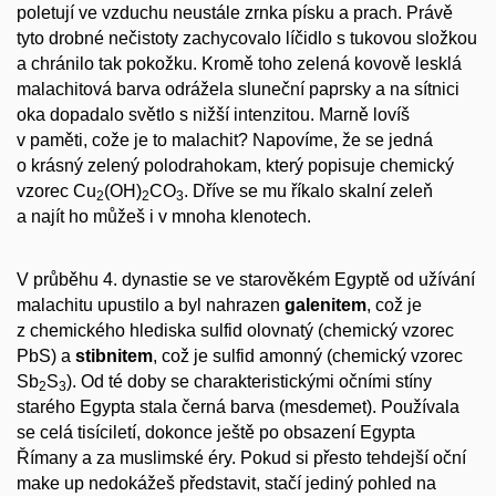
poletují ve vzduchu neustále zrnka písku a prach. Právě
tyto drobné nečistoty zachycovalo líčidlo s tukovou složkou
a chránilo tak pokožku. Kromě toho zelená kovově lesklá
malachitová barva odrážela sluneční paprsky a na sítnici
oka dopadalo světlo s nižší intenzitou. Marně lovíš
v paměti, cože je to malachit? Napovíme, že se jedná
o krásný zelený polodrahokam, který popisuje chemický
vzorec Cu
(OH)
CO
. Dříve se mu říkalo skalní zeleň
2
2
3
a najít ho můžeš i v mnoha klenotech.
V průběhu 4. dynastie se ve starověkém Egyptě od užívání
malachitu upustilo a byl nahrazen
galenitem
, což je
z chemického hlediska sulfid olovnatý (chemický vzorec
PbS) a
stibnitem
, což je sulfid amonný (chemický vzorec
Sb
S
). Od té doby se charakteristickými očními stíny
2
3
starého Egypta stala černá barva (mesdemet). Používala
se celá tisíciletí, dokonce ještě po obsazení Egypta
Římany a za muslimské éry. Pokud si přesto tehdejší oční
make up nedokážeš představit, stačí jediný pohled na