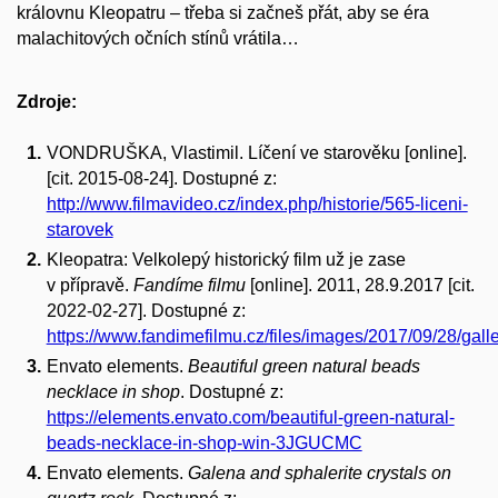
královnu Kleopatru – třeba si začneš přát, aby se éra
malachitových očních stínů vrátila…
Zdroje:
VONDRUŠKA, Vlastimil. Líčení ve starověku [online].
[cit. 2015-08-24]. Dostupné z:
http://www.filmavideo.cz/index.php/historie/565-liceni-
starovek
Kleopatra: Velkolepý historický film už je zase
v přípravě.
Fandíme filmu
[online]. 2011, 28.9.2017 [cit.
2022-02-27]. Dostupné z:
https://www.fandimefilmu.cz/files/images/2017/09/28/gal
Envato elements.
Beautiful green natural beads
necklace in shop
. Dostupné z:
https://elements.envato.com/beautiful-green-natural-
beads-necklace-in-shop-win-3JGUCMC
Envato elements.
Galena and sphalerite crystals on