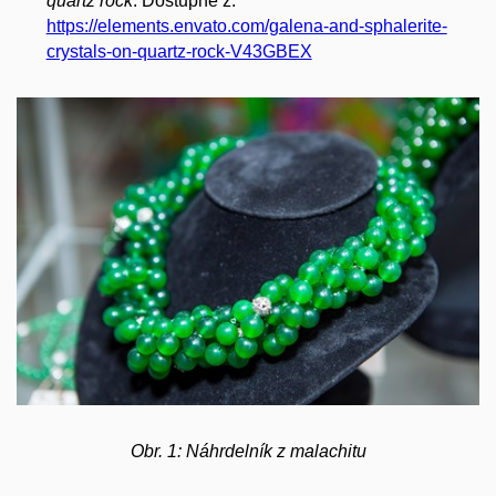
quartz rock
. Dostupné z:
https://elements.envato.com/galena-and-sphalerite-
crystals-on-quartz-rock-V43GBEX
Obr. 1: Náhrdelník z malachitu