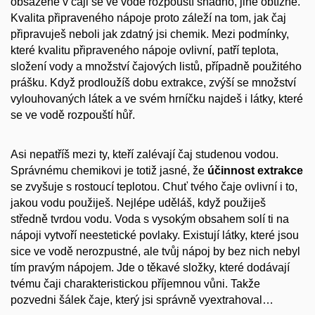
obsažené v čaji se ve vodě rozpouští snadno, jiné obtížně.
Kvalita připraveného nápoje proto záleží na tom, jak čaj
připravuješ neboli jak zdatný jsi chemik. Mezi podmínky,
které kvalitu připraveného nápoje ovlivní, patří teplota,
složení vody a množství čajových listů, případně použitého
prášku. Když prodloužíš dobu extrakce, zvýší se množství
vylouhovaných látek a ve svém hrníčku najdeš i látky, které
se ve vodě rozpouští hůř.
Asi nepatříš mezi ty, kteří zalévají čaj studenou vodou.
Správnému chemikovi je totiž jasné, že
účinnost extrakce
se zvyšuje s rostoucí teplotou. Chuť tvého čaje ovlivní i to,
jakou vodu použiješ. Nejlépe uděláš, když použiješ
středně tvrdou vodu. Voda s vysokým obsahem solí ti na
nápoji vytvoří neestetické povlaky. Existují látky, které jsou
sice ve vodě nerozpustné, ale tvůj nápoj by bez nich nebyl
tím pravým nápojem. Jde o těkavé složky, které dodávají
tvému čaji charakteristickou příjemnou vůni. Takže
pozvedni šálek čaje, který jsi správně vyextrahoval…