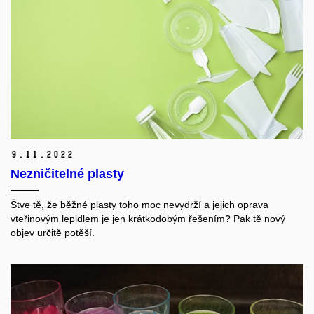
9.
11.
2022
Nezničitelné plasty
Štve tě, že běžné plasty toho moc nevydrží a jejich oprava
vteřinovým lepidlem je jen krátkodobým řešením? Pak tě nový
objev určitě potěší.