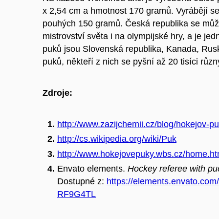
x 2,54 cm a hmotnost 170 gramů. Vyrábějí se 
pouhých 150 gramů. Česká republika se může 
mistrovství světa i na olympijské hry, a je je
puků jsou Slovenská republika, Kanada, Rus
puků, někteří z nich se pyšní až 20 tisíci růz
Zdroje:
http://www.zazijchemii.cz/blog/hokejov-p
http://cs.wikipedia.org/wiki/Puk
http://www.hokejovepuky.wbs.cz/home.ht
Envato elements.
Hockey referee with puc
Dostupné z:
https://elements.envato.com/
RF9G4TL​