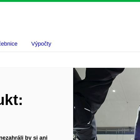
ebnice
Výpočty
kt:
ezahráli by si ani