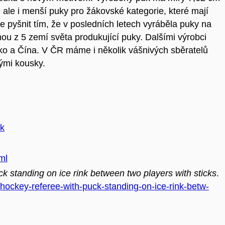
ale i menší puky pro žákovské kategorie, které mají
pyšnit tím, že v posledních letech vyráběla puky na
dnou z 5 zemí světa produkující puky. Dalšími výrobci
ko a Čína. V ČR máme i několik vášnivých sběratelů
nými kousky.
uk
ml
k standing on ice rink between two players with sticks
.
hockey-referee-with-puck-standing-on-ice-rink-betw-