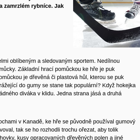
a zamrzlém rybníce. Jak
 velmi oblíbeným a sledovaným sportem. Nedílnou
pomůcky. Základní hrací pomůckou ke hře je puk
můckou je dřevěná či plastová hůl, kterou se puk
rážející do gumy se stane tak populární? Když hokejka
dného diváka v klidu. Jedna strana jásá a druhá
lochami v Kanadě, ke hře se původně používal gumový
val, tak se ho rozhodli trochu ořezat, aby tolik
echovky, kusy opracovaných dřevěných polen a jiné