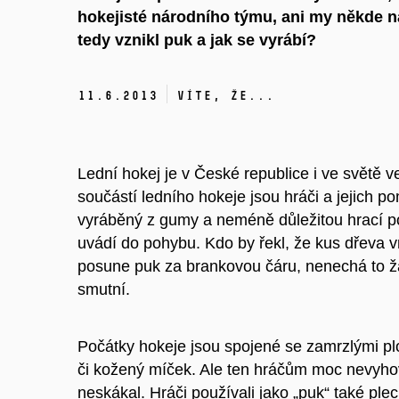
hokejisté národního týmu, ani my někde n
tedy vznikl puk a jak se vyrábí?
11.
6.
2013
Víte, že...
Lední hokej je v České republice i ve světě
součástí ledního hokeje jsou hráči a jejich 
vyráběný z gumy a neméně důležitou hrací po
uvádí do pohybu. Kdo by řekl, že kus dřeva v
posune puk za brankovou čáru, nenechá to žá
smutní.
Počátky hokeje jsou spojené se zamrzlými p
či kožený míček. Ale ten hráčům moc nevyhovo
neskákal. Hráči používali jako „puk“ také pl