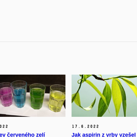
022
17.
6.
2022
ev červeného zelí
Jak aspirin z vrby vzešel