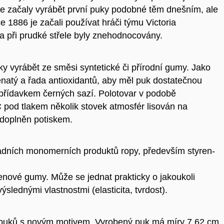
 začaly vyrábět první puky podobné těm dnešním, ale
1886 je začali používat hráči týmu Victoria
 a při prudké střele byly znehodnocovány.
 vyrábět ze směsi syntetické či přírodní gumy. Jako
ápenatý a řada antioxidantů, aby měl puk dostatečnou
í přídavkem černých sazí. Polotovar v podobě
 pod tlakem několik stovek atmosfér lisován na
a doplněn potiskem.
ladních monomerních produktů ropy, především styren-
enové gumy. Může se jednat prakticky o jakoukoli
lednými vlastnostmi (elasticita, tvrdost).
 puků s novým motivem. Vyrobený puk má míry 7,62 cm