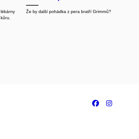
 lékárny
Že by další pohádka z pera bratří Grimmů?
 kůru.
Facebook
Insta