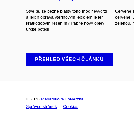
Štve tě, že běžné plasty toho moc nevydrží
Červené z
a jejich oprava vteřinovým lepidlem je jen
červené. 
krátkodobým řešením? Pak tě nový objev
zelenou
,
n
určitě potěší.
PŘEHLED VŠECH ČLÁNKŮ
© 2026
Masarykova univerzita
Správce stránek
Cookies