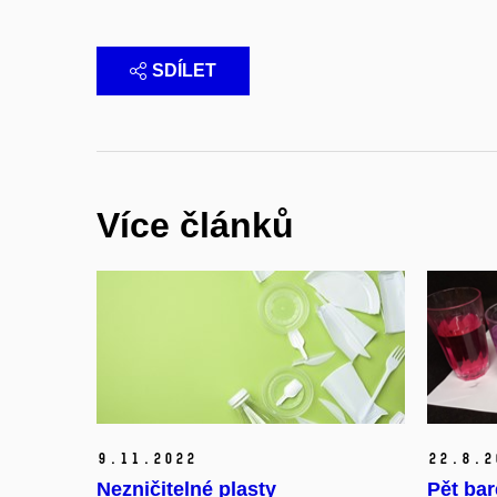
SDÍLET
Více článků
9.
11.
2022
22.
8.
2
Nezničitelné plasty
Pět bar