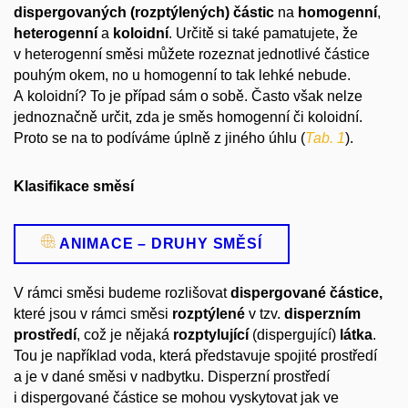
dispergovaných (rozptýlených) částic
na
homogenní
,
heterogenní
a
koloidní
. Určitě si také pamatujete, že
v heterogenní směsi můžete rozeznat jednotlivé částice
pouhým okem, no u homogenní to tak lehké nebude.
A koloidní? To je případ sám o sobě. Často však nelze
jednoznačně určit, zda je směs homogenní či koloidní.
Proto se na to podíváme úplně z jiného úhlu (
Tab. 1
).
Klasifikace směsí
ANIMACE – DRUHY SMĚSÍ
V rámci směsi budeme rozlišovat
dispergované částice,
které jsou v rámci směsi
rozptýlené
v tzv.
disperzním
prostředí
, což je nějaká
rozptylující
(dispergující)
látka
.
Tou je například voda, která představuje spojité prostředí
a je v dané směsi v nadbytku. Disperzní prostředí
i dispergované částice se mohou vyskytovat jak ve