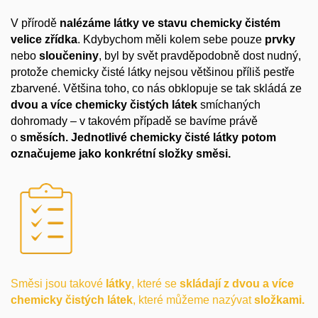
V přírodě
nalézáme látky ve stavu chemicky čistém
velice zřídka
. Kdybychom měli kolem sebe pouze
prvky
nebo
sloučeniny
, byl by svět pravděpodobně dost nudný,
protože chemicky čisté látky nejsou většinou příliš pestře
zbarvené. Většina toho, co nás obklopuje se tak skládá ze
dvou a více chemicky čistých látek
smíchaných
dohromady – v takovém případě se bavíme právě
o
směsích.
Jednotlivé chemicky čisté látky potom
označujeme jako konkrétní složky směsi.
Směsi jsou takové
látky
, které se
skládají
z dvou a více
chemicky čistých látek
, které můžeme nazývat
složkami.