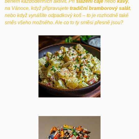
během každodenních aktivit. Při
slazení čaje
nebo
kávy
,
na Vánoce, když připravujete
tradiční bramborový salát
,
nebo když vynášíte odpadkový koš – to je rozhodně také
směs všeho možného. Ale co to ty směsi přesně jsou?