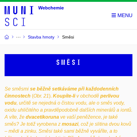
Stavba hmoty
Směsi
Směsi
Se směsmi
se běžně setkáváme při každodenních
činnostech
(
Obr. 21
).
Koupíte-li
v obchodě
perlivou
vodu
, určitě se nejedná o čistou vodu, ale o směs vody,
oxidu uhličitého a pravděpodobně dalších minerálů a iontů.
A víte, že
dvacetikoruna
ve vaší peněžence, je také
směs? Je totiž vyrobena z
mosazi
, což je slitina dvou kovů
– mědi a zinku. Směsi také sami běžně vyváříte, a to