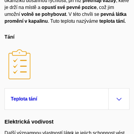
okamžiku dosáhnou rychlosti, při níž
přetrhají vazby
, které
je drží na místě a
opustí své pevné pozice
, což jim
umožní
volně se pohybovat
. V této chvíli se
pevná látka
promění v kapalinu
. Tuto teplotu nazýváme
teplota tání.
Tání
Teplota tání
Elektrická vodivost
Další významnou vlastností látek je jejich schopnost vést