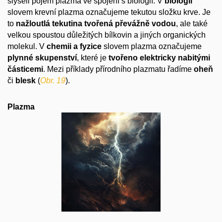
slyšeli pojem plazma ve spojení s biologií. V
biologii
slovem krevní plazma označujeme tekutou složku krve. Je
to
nažloutlá tekutina tvořená převážně vodou
, ale také
velkou spoustou důležitých bílkovin a jiných organických
molekul. V
chemii a fyzice
slovem plazma označujeme
plynné skupenství
, které je
tvořeno elektricky nabitými
částicemi
. Mezi příklady přírodního plazmatu řadíme
oheň
či
blesk
(
Obr. 19
).
Plazma