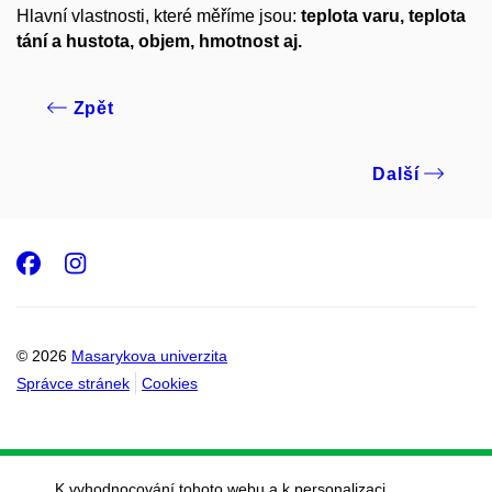
Hlavní vlastnosti, které měříme jsou:
teplota varu, teplota
tání a hustota, objem, hmotnost aj.
Zpět
Další
Facebook
Instagram
© 2026
Masarykova univerzita
Správce stránek
Cookies
K vyhodnocování tohoto webu a k personalizaci