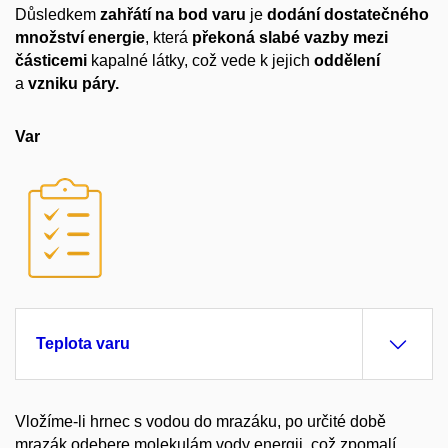
Důsledkem
zahřátí na bod varu
je
dodání dostatečného
množství energie
, která
překoná slabé vazby mezi
částicemi
kapalné látky, což vede k jejich
oddělení
a
vzniku páry.
Var
Teplota varu
Vložíme-li hrnec s vodou do mrazáku, po určité době
mrazák odebere molekulám vody energii, což zpomalí