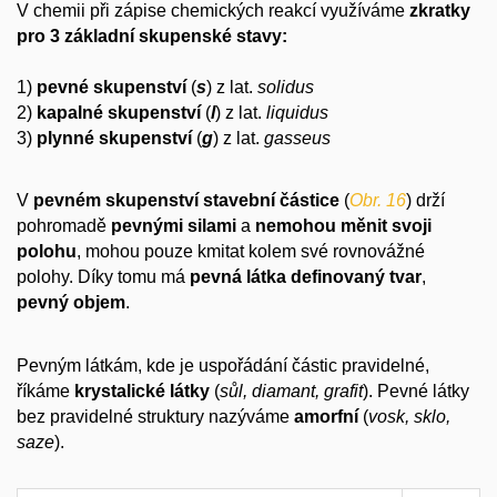
V chemii při zápise chemických reakcí využíváme
zkratky
pro 3 základní skupenské stavy:
1)
pevné skupenství
(
s
) z lat.
solidus
2)
kapalné skupenství
(
l
) z lat.
liquidus
3)
plynné skupenství
(
g
) z lat.
gasseus
V
pevném
skupenství
stavební
částice
(
Obr. 16
) drží
pohromadě
pevnými silami
a
nemohou měnit svoji
polohu
, mohou pouze kmitat kolem své rovnovážné
polohy. Díky tomu má
pevná látka
definovaný tvar
,
pevný objem
.
Pevným látkám, kde je uspořádání částic pravidelné,
říkáme
krystalické látky
(
sůl, diamant, grafit
). Pevné látky
bez pravidelné struktury nazýváme
amorfní
(
vosk, sklo,
saze
).