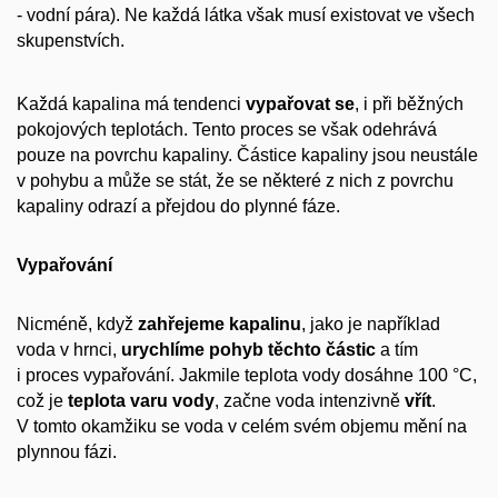
- vodní pára). Ne každá látka však musí existovat ve všech
skupenstvích.
Každá kapalina má tendenci
vypařovat se
, i při běžných
pokojových teplotách. Tento proces se však odehrává
pouze na povrchu kapaliny. Částice kapaliny jsou neustále
v pohybu a může se stát, že se některé z nich z povrchu
kapaliny odrazí a přejdou do plynné fáze.
Vypařování
Nicméně, když
zahřejeme kapalinu
, jako je například
voda v hrnci,
urychlíme pohyb těchto částic
a tím
i proces vypařování. Jakmile teplota vody dosáhne 100 °C,
což je
teplota varu vody
, začne voda intenzivně
vřít
.
V tomto okamžiku se voda v celém svém objemu mění na
plynnou fázi.