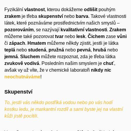
Fyzikální
vlastnost
, kterou dokážeme
odlišit
pouhým
zrakem
je třeba
skupenství
nebo
barva
. Takové vlastnosti
látek, které poznáváme prostřednictvím našich smyslů –
pozorováním
, se nazývají
kvalitativní vlastnosti
.
Zrakem
můžeme také pozorovat
tvar
nebo
lesk
.
Čichem
zase
vůni
či
zápach
.
Hmatem
můžeme někdy zjistit, jestli je látka
teplá
nebo
studená
,
pružná
nebo
pevná
,
hrubá
nebo
jemná
.
Sluchem
můžete rozpoznat, zda je třeba látka
zvukově
vodivá
. Posledním našim smyslem je
chuť
,
avšak vy už víte, že v chemické laboratoři
nikdy nic
neochutnáváme
!
Skupenství
To, jestli vás někdo postříká vodou nebo po vás hodí
kostku ledu, je markantní rozdíl a sami byste jej na vlastní
kůži jistě pocítili.