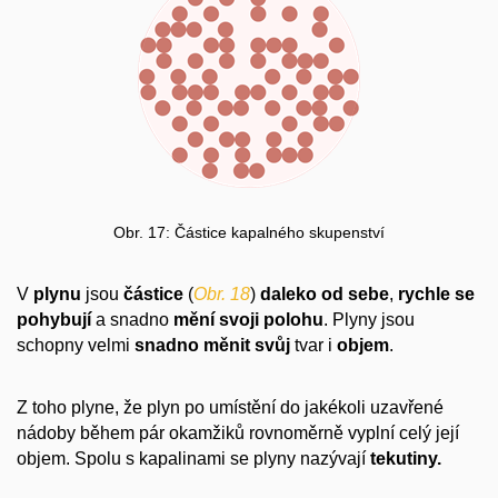
Obr. 17: Částice kapalného skupenství
V
plynu
jsou
částice
(
Obr. 18
)
daleko
od sebe
,
rychle se
pohybují
a snadno
mění svoji polohu
. Plyny jsou
schopny velmi
snadno měnit svůj
tvar i
objem
.
Z toho plyne, že plyn po umístění do jakékoli uzavřené
nádoby během pár okamžiků rovnoměrně vyplní celý její
objem. Spolu s kapalinami se plyny nazývají
tekutiny.