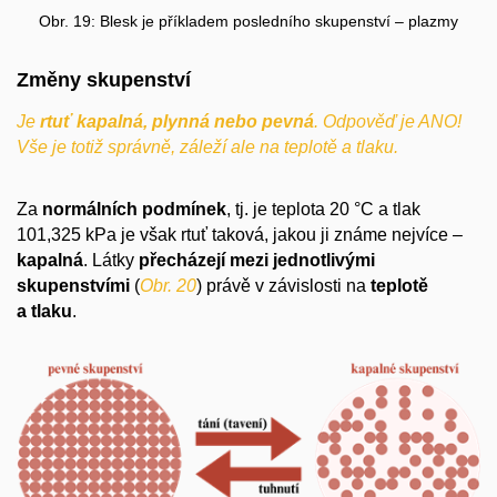
Obr. 19: Blesk je příkladem posledního skupenství – plazmy
Změny skupenství
Je
rtuť kapalná, plynná nebo pevná
. Odpověď je ANO!
Vše je totiž správně, záleží ale na teplotě a tlaku.
Za
normálních podmínek
, tj. je teplota 20 °C a tlak
101,325 kPa je však rtuť taková, jakou ji známe nejvíce –
kapalná
. Látky
přecházejí
mezi jednotlivými
skupenstvími
(
Obr. 20
) právě v závislosti na
teplotě
a tlaku
.