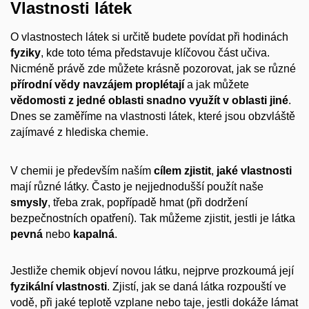
Vlastnosti látek
O vlastnostech látek si určitě budete povídat při hodinách
fyziky
, kde toto téma představuje klíčovou část učiva.
Nicméně právě zde můžete krásně pozorovat, jak se různé
přírodní vědy navzájem proplétají
a jak můžete
vědomosti z jedné oblasti snadno využít v oblasti jiné
.
Dnes se zaměříme na vlastnosti látek, které jsou obzvláště
zajímavé z hlediska chemie.
V chemii je především naším
cílem
zjistit
,
jaké vlastnosti
mají různé látky. Často je nejjednodušší použít naše
smysly
, třeba zrak, popřípadě hmat (při dodržení
bezpečnostních opatření). Tak můžeme zjistit, jestli je látka
pevná
nebo
kapalná
.
Jestliže chemik objeví novou látku, nejprve prozkoumá její
fyzikální vlastnosti
. Zjistí, jak se daná látka rozpouští ve
vodě, při jaké teplotě vzplane nebo taje, jestli dokáže lámat