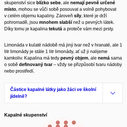
skupenství sice
blízko
sebe
, ale
nemají
pevně
určené
místo
, mohou se vůči sobě posouvat a volně pohybovat
v celém objemu kapaliny. Zároveň
síly
, které je drží
pohromadě, jsou
mnohem slabší
než u pevných látek.
Díky tomu je kapalina
tekutá
a proteče vám mezi prsty.
Limonáda v kulaté nádobě má jiný tvar než v hranaté, ale 1
litr limonády je stále 1 litr limonády, ať už ji nalijeme
kamkoliv. Kapalina má tedy
pevný objem
, ale
nemá
sama
o sobě
definovaný tvar
– vždy se přizpůsobí tvaru nádoby
nebo prostředí.
Částice kapalné látky jako žáci ve školní
jídelně?
Kapalné skupenství