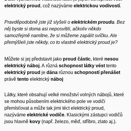
elektrický proud
, což nazýváme
elektrickou vodivostí
.
Pravděpodobně jste již slyšeli o
elektrickém proudu
. Bez
něj byste si doma asi neposvítili, ačkoliv někdo
samozřejmě namítne, že si můžeme zapálit svíčku. Ale
přemýšleli jste někdy, co to vlastně elektrický proud je?
Můžete si jej představit jako
proud částic
, které
nesou
elektrický náboj
. A různá
schopnost látky
vést
tento
elektrický
proud
je
dána
různou
schopností
přenášet
právě
tento
elektrický
náboj
Látky, které obsahují velké množství volných nábojů, které
se mohou působením elektrického pole ve vodiči
přemísťovat a může tak jimi téct elektrický proud,
nazýváme
elektrické vodiče
. Klasickými zástupci vodičů
jsou hlavně
kovy
(např. železo, měď, stříbro, zlato aj.).