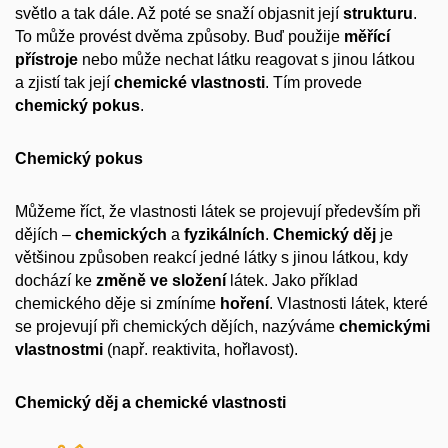
světlo a tak dále. Až poté se snaží objasnit její
strukturu
.
To může provést dvěma způsoby. Buď použije
měřící
přístroje
nebo může nechat látku reagovat s jinou látkou
a zjistí tak její
chemické vlastnosti
. Tím provede
chemický pokus
.
Chemický pokus
Můžeme říct, že vlastnosti látek se projevují především při
dějích –
chemických
a
fyzikálních
.
Chemický děj
je
většinou způsoben reakcí jedné látky s jinou látkou, kdy
dochází ke
změně ve složení
látek. Jako příklad
chemického děje si zmíníme
hoření
. Vlastnosti látek, které
se projevují při chemických dějích, nazýváme
chemickými
vlastnostmi
(např. reaktivita, hořlavost).
Chemický děj a chemické vlastnosti