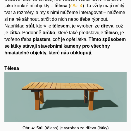
jako konkrétní objekty –
tělesa
(
Obr. 4
). Ta vždy mají určitý
tvar a rozměry, a my s nimi můžeme interagovat – můžeme
si na ně sáhnout, strčit do nich nebo třeba rýpnout.
Například
stůl
, který je
tělesem
, je vyroben ze
dřeva
, což
je
látka
. Podobně
brčko
, které také představuje
těleso
, je
tvořeno třeba
plastem
, což je opět látka.
Tímto způsobem
se látky stávají stavebními kameny pro všechny
hmatatelné objekty, které nás obklopují.
Tělesa
Obr. 4: Stůl (těleso) je vyroben ze dřeva (látky)