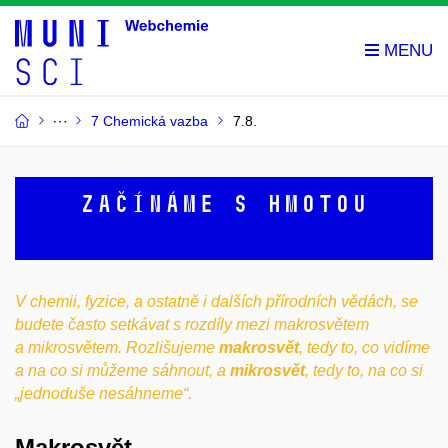
7 Chemická vazba
7.8.
Začínáme s hmotou
V chemii, fyzice, a ostatně i dalších přírodních vědách, se
budete často setkávat s rozdíly mezi makrosvětem
a mikrosvětem. Rozlišujeme
makrosvět
, tedy to, co vidíme
a na co si můžeme sáhnout, a
mikrosvět
, tedy to, na co si
„jednoduše nesáhneme“.
Makrosvět