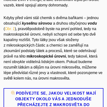
vazeb, které spojují atomy dohromady.
Kdyby před vámi stál chemik s dvěma baňkami – jednou
obsahující
kyselinu sírovou
a druhou obyčejnou
vodu
(
Obr. 1
), pravděpodobně byste na první pohled, tedy na
makroskopické úrovni, nebyli schopni od sebe tyto dvě
kapaliny rozlišit. Tyto látky jsou však složeny
z mikroskopických částic a chemici se zaměřují na
zkoumání podstaty látek a procesů, které se odehrávají
právě na této
mikroskopické
úrovni
, tedy takové, která
není obvykle viditelná lidským okem. Pokud budeme
rozumět látkám a dějům na úrovni mikrosvěta, můžeme
lépe předvídat různé jevy a vlastnosti, které pozorujeme ve
světě kolem nás, na úrovni makrosvěta.
PODÍVEJTE SE, JAKOU VELIKOST MAJÍ
OBJEKTY OKOLO VÁS A JEDNODUŠE
PŘECHÁZEJTE Z MAKROSVĚTA DO