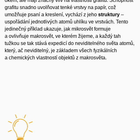
okem, ale mají značný vliv na vlastnosti grafitu. Schopnost
grafitu snadno uvolňovat tenké vrstvy na papír, což
umožňuje psaní a kreslení, vychází z jeho
struktury
–
uspořádání jednotlivých atomů uhlíku ve vrstvách. Tento
jedinečný příklad ukazuje, jak mikrosvět formuje
a ovlivňuje makrosvět, ve kterém žijeme, a každý tah
tužkou se tak stává expedicí do neviditelného světa atomů,
který, ač neviditelný, je základem všech fyzikálních
a chemických vlastností objektů z makrosvěta.