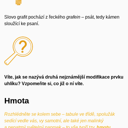
Slovo grafit pochází z řeckého
grafein
– psát, tedy kámen
sloužící ke psaní.
Víte, jak se nazývá druhá nejznámější modifikace prvku
uhlíku? Vzpomeňte si, co již o ní víte.
Hmota
Rozhlédněte se kolem sebe – tabule ve třídě, spolužák
sedící vedle vás, vy samotní, ale také jen malinký
a nepatrný světelný paprsek – to vše tvoří tzv.
hmotu
.