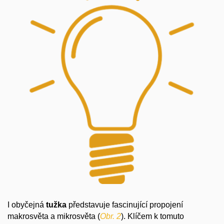
I obyčejná
tužka
představuje fascinující propojení
makrosvěta a mikrosvěta (
Obr. 2
). Klíčem k tomuto