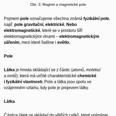
Obr. 3: Magnet a magnetické pole
Pojmem
pole
označujeme všechna známá
fyzikální pole
,
např.
pole gravitační, elektrické. Nebo
elektromagnetické
, které se v prostoru šíří
elektromagnetickými vlnami –
elektromagnetickým
zářením
, mezi které řadíme i
světlo.
Pole
Látka
je hmota skládající se z částic (
atomů
,
molekul
a
iontů
), která má určité charakteristické
chemické
i fyzikální vlastnosti
. Pole a látka jsou spolu ve
vzájemném vztahu, kdy pole je projevem látky.
Látka
Částice látek se skládají do větších celků, které vnímáme