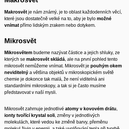
Makrosvět
je nám známý, je to oblast každodenních věcí,
které jsou dostatečně velké na to, aby je bylo
možné
vnímat
přímo lidským zrakem nebo dotykem.
Mikrosvět
Mikrosvětem
budeme nazývat částice a jejich shluky, ze
kterých se
makrosvět skládá
, ale na první pohled tento
mikrosvět nemůžeme vnímat. Mikrosvět je
pouhým okem
neviditelný
a většina objektů v mikroskopickém světě
chemie je dokonce tak malá, že není viditelná ani
standardními mikroskopy, a tak si je často musíme
představovat v naší mysli.
Mikrosvět zahrnuje jednotlivé
atomy v kovovém drátu
,
ionty
tvořící krystal soli
, změny v jednotlivých
molekulách, které vedou ke změně barvy, přeměnu
molekul živin v energii, a také uvolňování tepla při tvorbě