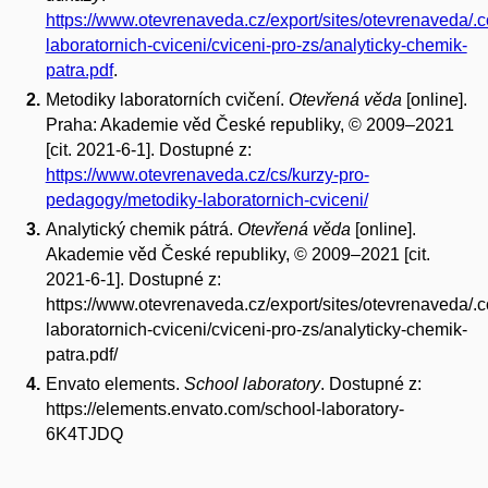
https://www.otevrenaveda.cz/export/sites/otevrenaveda/.co
laboratornich-cviceni/cviceni-pro-zs/analyticky-chemik-
patra.pdf
.
Metodiky laboratorních cvičení.
Otevřená věda
[online].
Praha: Akademie věd České republiky, © 2009–2021
[cit. 2021-6-1]. Dostupné z:
https://www.otevrenaveda.cz/cs/kurzy-pro-
pedagogy/metodiky-laboratornich-cviceni/
Analytický chemik pátrá.
Otevřená věda
[online].
Akademie věd České republiky, © 2009–2021 [cit.
2021-6-1]. Dostupné z:
https://www.otevrenaveda.cz/export/sites/otevrenaveda/.co
laboratornich-cviceni/cviceni-pro-zs/analyticky-chemik-
patra.pdf/
Envato elements.
School laboratory
. Dostupné z:
https://elements.envato.com/school-laboratory-
6K4TJDQ