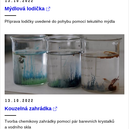
13.
10.
2022
Mýdlová lodička
Příprava lodičky uvedené do pohybu pomocí tekutého mýdla
13.
10.
2022
Kouzelná zahrádka
Tvorba chemikovy zahrádky pomocí pár barevních krystalků
a vodního skla