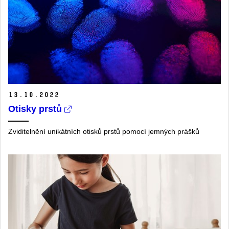
13.
10.
2022
Otisky prstů
Zviditelnění unikátních otisků prstů pomocí jemných prášků